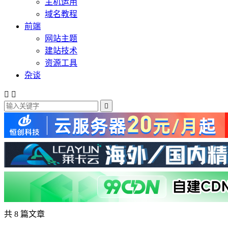
主机运用
域名教程
前端
网站主题
建站技术
资源工具
杂谈



共 8 篇文章