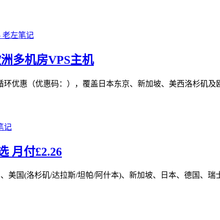
洲欧洲多机房VPS主机
 享永久6折循环优惠（优惠码：），覆盖日本东京、新加坡、美西洛杉
 月付£2.26
括英国、美国(洛杉矶/达拉斯/坦帕/阿什本)、新加坡、日本、德国