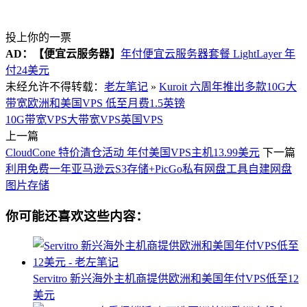
投上你的一票
AD：
【便宜云服务器】
年付便宜云服务器套餐 LightLayer 年
付24美元
未经允许不得转载：
老左笔记
»
Kuroit 六周年推出多款10G大
带宽欧洲和美国VPS 低至月费1.5英镑
10G带宽VPS
大带宽VPS
英国VPS
上一篇
CloudCone 特价清仓活动 年付美国VPS主机13.99美元
下一篇
利用免费一年亚马逊云S3存储+PicGo私有网盘工具自建网盘
图片存储
你可能还喜欢这些内容：
Servitro 新兴海外主机商提供欧洲和美国年付VPS低至12
美元