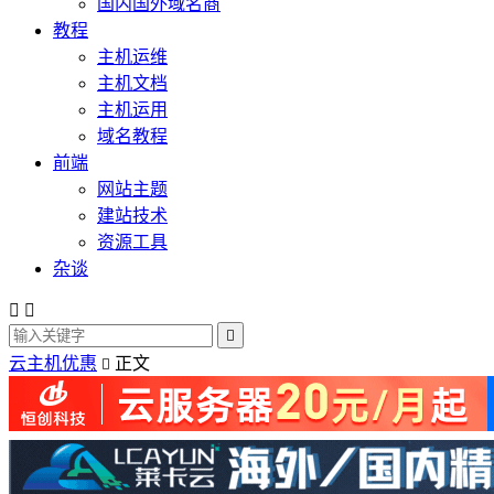
国内国外域名商
教程
主机运维
主机文档
主机运用
域名教程
前端
网站主题
建站技术
资源工具
杂谈



云主机优惠
正文
