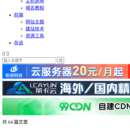
主机运用
域名教程
前端
网站主题
建站技术
资源工具
杂谈



共 64 篇文章