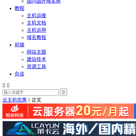
国内国外域名商
教程
主机运维
主机文档
主机运用
域名教程
前端
网站主题
建站技术
资源工具
杂谈



云主机优惠
正文
