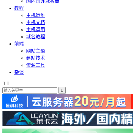
国内国外域名商
教程
主机运维
主机文档
主机运用
域名教程
前端
网站主题
建站技术
资源工具
杂谈


