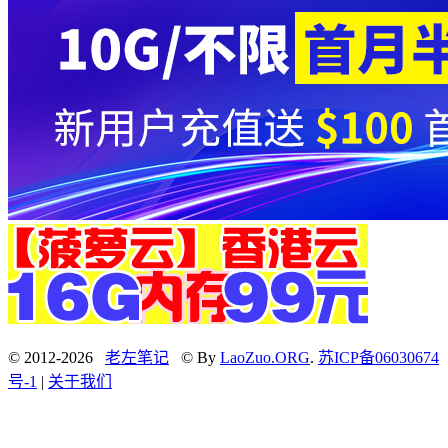
© 2012-2026
老左笔记
© By
LaoZuo.ORG
.
苏ICP备06030674
号-1
|
关于我们