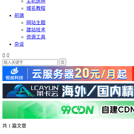
主机运用
域名教程
前端
网站主题
建站技术
资源工具
杂谈



共 1 篇文章