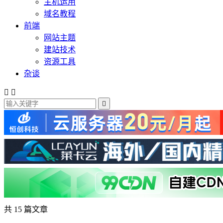
主机运用
域名教程
前端
网站主题
建站技术
资源工具
杂谈



共 15 篇文章