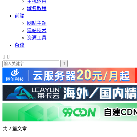
主机运用
域名教程
前端
网站主题
建站技术
资源工具
杂谈



共 2 篇文章