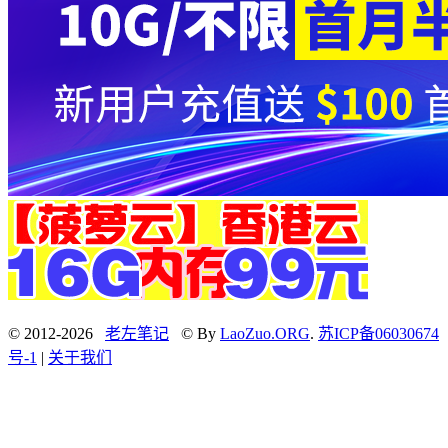
© 2012-2026
老左笔记
© By
LaoZuo.ORG
.
苏ICP备06030674
号-1
|
关于我们