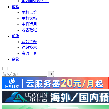
国内国外域名商
教程
主机运维
主机文档
主机运用
域名教程
前端
网站主题
建站技术
资源工具
杂谈


