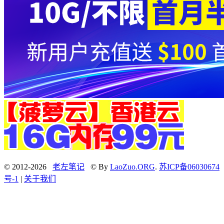
© 2012-2026
老左笔记
© By
LaoZuo.ORG
.
苏ICP备06030674
号-1
|
关于我们