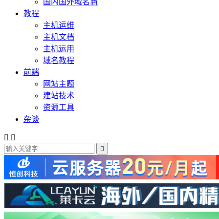
国内国外域名商
教程
主机运维
主机文档
主机运用
域名教程
前端
网站主题
建站技术
资源工具
杂谈


