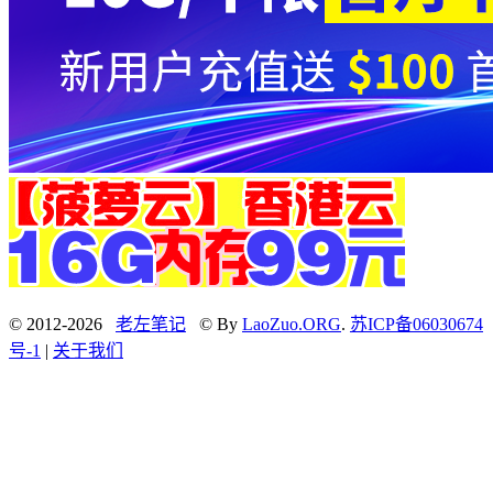
© 2012-2026
老左笔记
© By
LaoZuo.ORG
.
苏ICP备06030674
号-1
|
关于我们