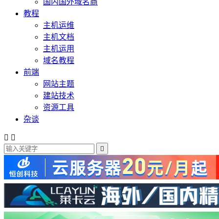
国内国外域名商
教程
主机运维
主机文档
主机运用
域名教程
前端
网站主题
建站技术
资源工具
杂谈


