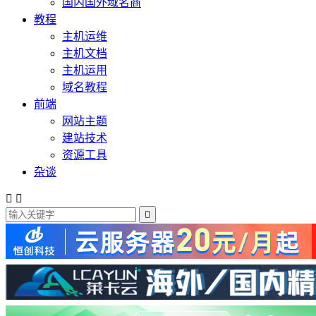
国内国外域名商
教程
主机运维
主机文档
主机运用
域名教程
前端
网站主题
建站技术
资源工具
杂谈


