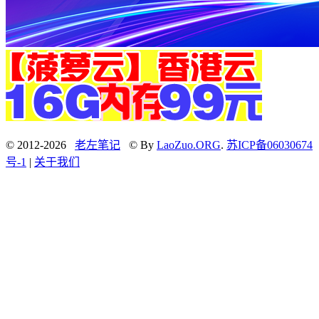
© 2012-2026
老左笔记
© By
LaoZuo.ORG
.
苏ICP备06030674
号-1
|
关于我们