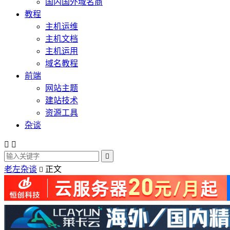
国内国外域名商
教程
主机运维
主机文档
主机运用
域名教程
前端
网站主题
建站技术
资源工具
杂谈



老左杂谈
正文
