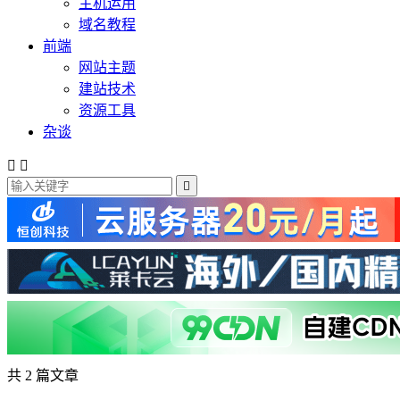
主机运用
域名教程
前端
网站主题
建站技术
资源工具
杂谈



共 2 篇文章