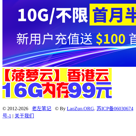
© 2012-2026
老左笔记
© By
LaoZuo.ORG
.
苏ICP备06030674
号-1
|
关于我们