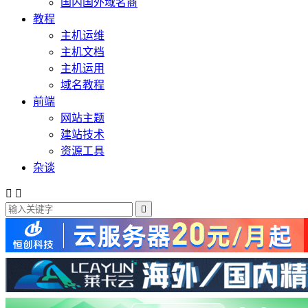
国内国外域名商
教程
主机运维
主机文档
主机运用
域名教程
前端
网站主题
建站技术
资源工具
杂谈


