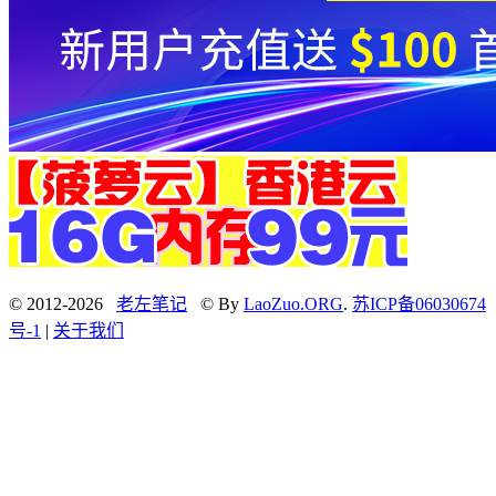
© 2012-2026
老左笔记
© By
LaoZuo.ORG
.
苏ICP备06030674
号-1
|
关于我们