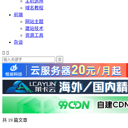
主机运用
域名教程
前端
网站主题
建站技术
资源工具
杂谈



共 19 篇文章