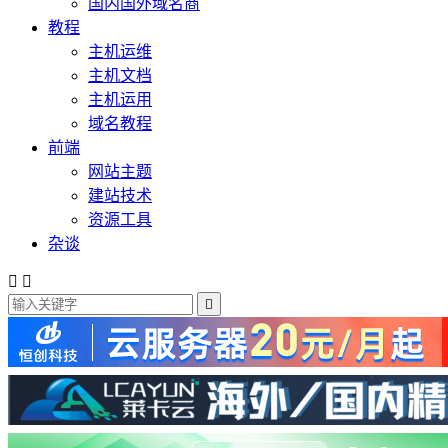
国内国外域名商
教程
主机运维
主机文档
主机运用
域名教程
前端
网站主题
建站技术
资源工具
杂谈


