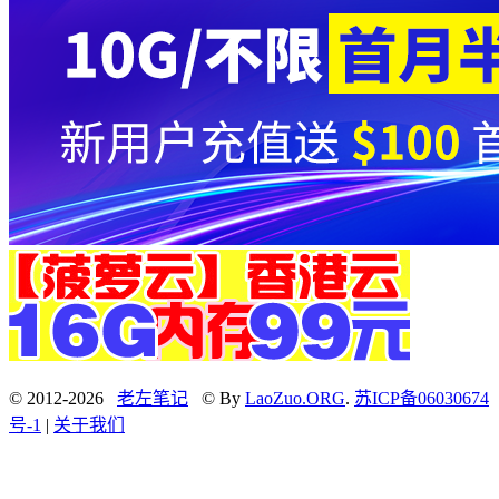
© 2012-2026
老左笔记
© By
LaoZuo.ORG
.
苏ICP备06030674
号-1
|
关于我们