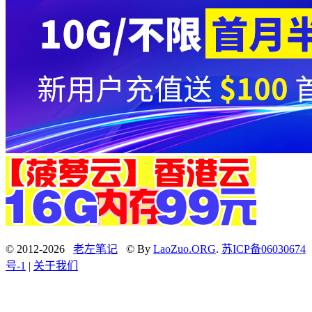
© 2012-2026
老左笔记
© By
LaoZuo.ORG
.
苏ICP备06030674
号-1
|
关于我们