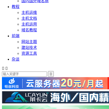
国内国外域名商
教程
主机运维
主机文档
主机运用
域名教程
前端
网站主题
建站技术
资源工具
杂谈


