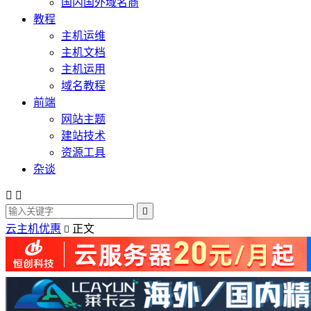
国内国外域名商
教程
主机运维
主机文档
主机运用
域名教程
前端
网站主题
建站技术
资源工具
杂谈



云主机优惠
正文
