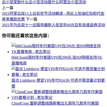
云小宝奖励什么
云小宝活动是什么
阿里云小宝活动
上一篇
2021阿里云双11上云狂欢节活动解读 - 领云上加油红包和代金
券享爆款优惠
下一篇
2021华为云双十一云服务器新人低至年60元且有充值返券活动
你可能还喜欢这些内容：
666Clouds限时年付美国VPS仅299元 双ISP网络支持TK
直播电商
盘点 Lightlayer 便宜VPS年付$24.99 可选不限流量计划套
餐
CloudCone 重新调整线路新推出九周年几款年付美国