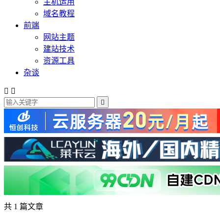
主机运用
域名教程
前端
网站主题
建站技术
资源工具
杂谈



共 1 篇文章