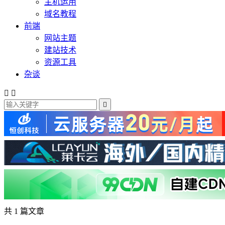
主机运用
域名教程
前端
网站主题
建站技术
资源工具
杂谈



共 1 篇文章