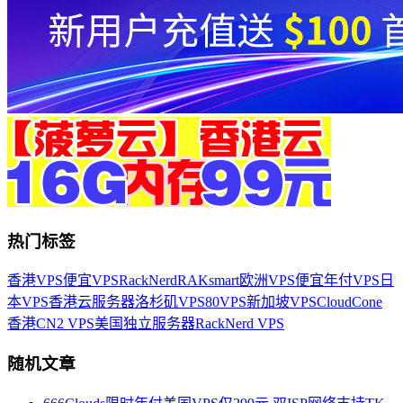
热门标签
香港VPS
便宜VPS
RackNerd
RAKsmart
欧洲VPS
便宜年付VPS
日
本VPS
香港云服务器
洛杉矶VPS
80VPS
新加坡VPS
CloudCone
香港CN2 VPS
美国独立服务器
RackNerd VPS
随机文章