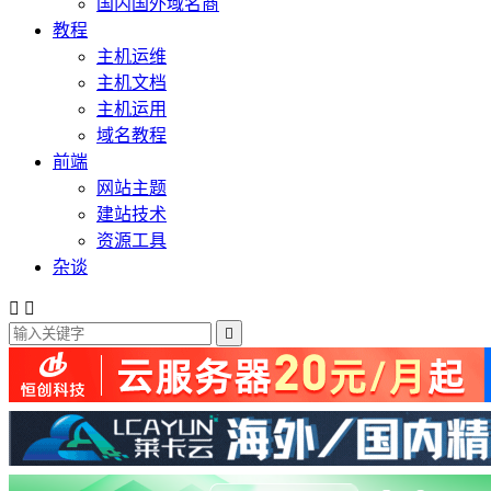
国内国外域名商
教程
主机运维
主机文档
主机运用
域名教程
前端
网站主题
建站技术
资源工具
杂谈


