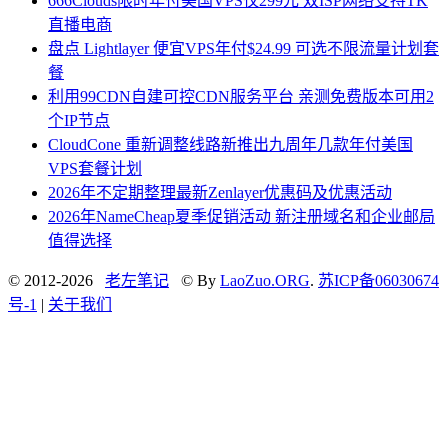
666Clouds限时年付美国VPS仅299元 双ISP网络支持TK
直播电商
盘点 Lightlayer 便宜VPS年付$24.99 可选不限流量计划套
餐
利用99CDN自建可控CDN服务平台 亲测免费版本可用2
个IP节点
CloudCone 重新调整线路新推出九周年几款年付美国
VPS套餐计划
2026年不定期整理最新Zenlayer优惠码及优惠活动
2026年NameCheap夏季促销活动 新注册域名和企业邮局
值得选择
© 2012-2026
老左笔记
© By
LaoZuo.ORG
.
苏ICP备06030674
号-1
|
关于我们