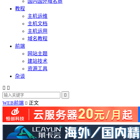
国内国外域名商
教程
主机运维
主机文档
主机运用
域名教程
前端
网站主题
建站技术
资源工具
杂谈



WEB前端
正文
