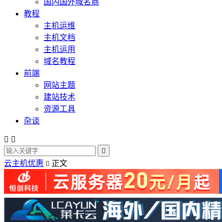
国内国外域名商
教程
主机运维
主机文档
主机运用
域名教程
前端
网站主题
建站技术
资源工具
杂谈



云主机优惠
正文
