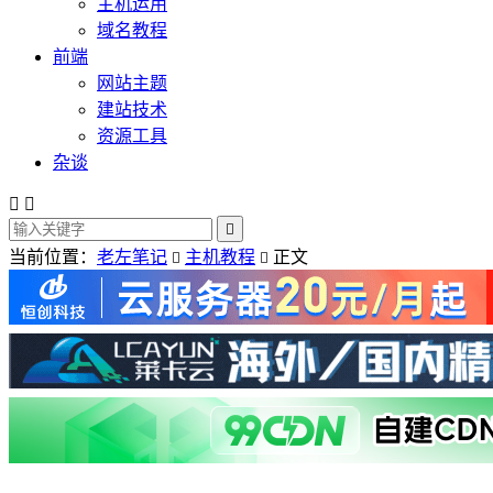
主机运用
域名教程
前端
网站主题
建站技术
资源工具
杂谈



当前位置：
老左笔记
主机教程
正文

