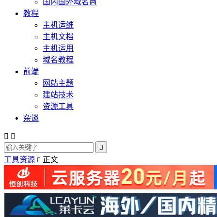
国内国外域名商
教程
主机运维
主机文档
主机运用
域名教程
前端
网站主题
建站技术
资源工具
杂谈



工具资源
正文
