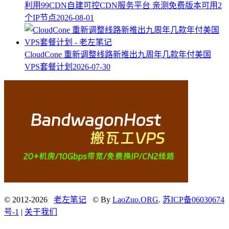
利用99CDN自建可控CDN服务平台 亲测免费版本可用2
个IP节点
2026-08-01
CloudCone 重新调整线路新推出九周年几款年付美国
VPS套餐计划
2026-07-30
© 2012-2026
老左笔记
© By
LaoZuo.ORG
.
苏ICP备06030674
号-1
|
关于我们