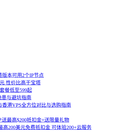
费版本可用2个IP节点
00元 性价比高于宝塔
套餐低至599起
隐患与避坑指南
与香港VPS全方位对比与选购指南
送最高$200抵扣金+送限量礼物
高200美元免费抵扣金 可体验200+云服务