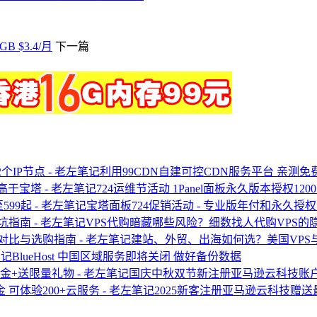
GB $3.4/月
下一篇
利用99CDN自建可控CDN服务平台 亲测免
724运维节活动 1Panel面板永久版本授权12
宝塔面板724促销活动 - 专业版年付和永久授权
VPS代购暗藏哪些风险？细数找人代购VPS的
建站、外贸、出海如何选？美国VPS
BlueHost 中国区域服务即将关闭 做好备份数据
国庆中秋双节新注册亚马逊云科技账户
2025新客注册亚马逊云科技赠送最