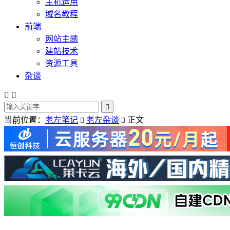
主机运用
域名教程
前端
网站主题
建站技术
资源工具
杂谈



当前位置：
老左笔记
老左杂谈
正文

