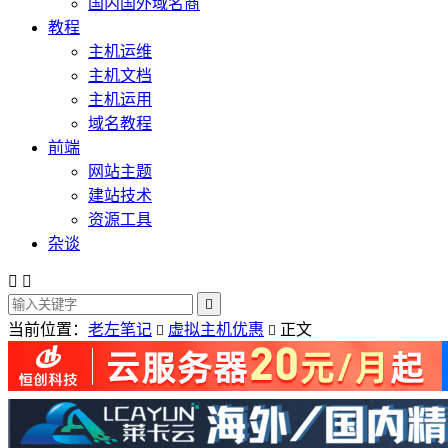
国内国外域名商
教程
主机运维
主机文档
主机运用
域名教程
前端
网站主题
建站技术
资源工具
杂谈



当前位置：
老左笔记
虚拟主机优惠
正文

