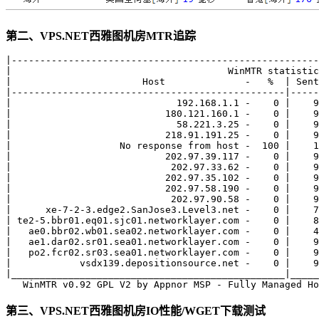
第二、VPS.NET西雅图机房MTR追踪
|------------------------------------------------------
|                                      WinMTR statistic
|                       Host              -   %  | Sent
|------------------------------------------------|-----
|                             192.168.1.1 -    0 |    9
|                           180.121.160.1 -    0 |    9
|                             58.221.3.25 -    0 |    9
|                           218.91.191.25 -    0 |    9
|                   No response from host -  100 |    1
|                           202.97.39.117 -    0 |    9
|                            202.97.33.62 -    0 |    9
|                           202.97.35.102 -    0 |    9
|                           202.97.58.190 -    0 |    9
|                            202.97.90.58 -    0 |    9
|      xe-7-2-3.edge2.SanJose3.Level3.net -    0 |    7
| te2-5.bbr01.eq01.sjc01.networklayer.com -    0 |    8
|   ae0.bbr02.wb01.sea02.networklayer.com -    0 |    4
|   ae1.dar02.sr01.sea01.networklayer.com -    0 |    9
|   po2.fcr02.sr03.sea01.networklayer.com -    0 |    9
|            vsdx139.depositionsource.net -    0 |    9
|________________________________________________|_____
第三、VPS.NET西雅图机房IO性能/WGET下载测试