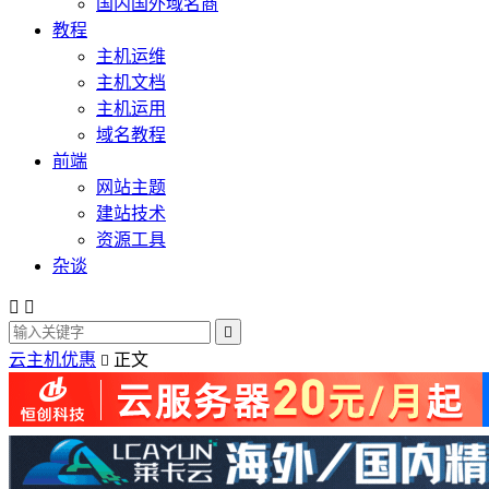
国内国外域名商
教程
主机运维
主机文档
主机运用
域名教程
前端
网站主题
建站技术
资源工具
杂谈



云主机优惠
正文
