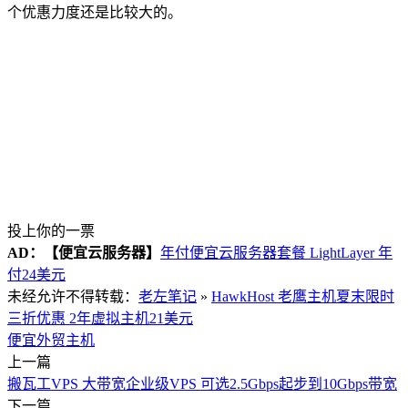
个优惠力度还是比较大的。
投上你的一票
AD：
【便宜云服务器】
年付便宜云服务器套餐 LightLayer 年
付24美元
未经允许不得转载：
老左笔记
»
HawkHost 老鹰主机夏末限时
三折优惠 2年虚拟主机21美元
便宜外贸主机
上一篇
搬瓦工VPS 大带宽企业级VPS 可选2.5Gbps起步到10Gbps带宽
下一篇