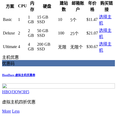
内
建站
邮箱账
年价
购买链
CPU
方案
硬盘
存
数
户
格
接
选择主
1
15 GB
Basic
1
10
$11.47
5个
GB
SSD
机
选择主
2
50 GB
Deluxe
2
100
$21.07
25个
GB
SSD
机
选择主
4
200 GB
Ultimate
4
$30.67
无限
无限个
GB
SSD
机
主机优惠
优惠码
HostDare 虚拟主机优惠券
HBQJ3OW3H5
虚拟主机四折优惠
More
Less