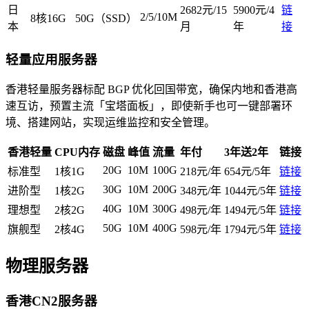
日
2682元/15
5900元/4
链
2/5/10M
8核16G
50G（SSD）
本
月
年
接
轻量应用服务器
香港轻量服务器标配 BGP 优化回国带宽，确保内地和香港高
速互访，预置主流「宝塔面板」，即使新手也可一键部署环
境、搭建网站，实现运维监控和安全管理。
香港轻量
CPU
内存
磁盘
峰值
流量
年付
3年送2年
链接
20G
10M
100G
标准型
1核1G
218元/年
654元/5年
链接
30G
10M
200G
进阶型
1核2G
348元/年
1044元/5年
链接
40G
10M
300G
理想型
2核2G
498元/年
1494元/5年
链接
50G
10M
400G
旗舰型
2核4G
598元/年
1794元/5年
链接
物理服务器
香港CN2服务器