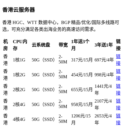
香港云服务器
香港 HGC、WTT 数据中心，BGP 精品/优化/国际多线路可
选，可充分满足各类出海业务的高速访问需求。
机
CPU内
1年送3个
链
云系统盘
带宽
3年送1年
房
存
月
接
香
链
2-
1核1G
50G（SSD）
317元/15月
697元/4年
50M
港
接
香
链
2-
1核2G
50G（SSD）
454元/15月
998元/4年
50M
港
接
香
1441元/4
链
2-
2核2G
50G（SSD）
655元/15月
50M
港
年
接
香
2107元/4
链
2-
2核4G
50G（SSD）
958元/15月
50M
港
年
接
香
1206元/15
2653元/4
链
2-
4核4G
50G（SSD）
50M
港
月
年
接