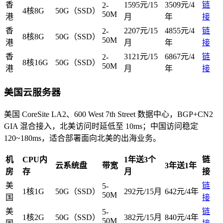
香
1595元/15
3509元/4
链
2-
4核8G
50G（SSD）
50M
港
月
年
接
香
2207元/15
4855元/4
链
2-
8核8G
50G（SSD）
50M
港
月
年
接
香
3121元/15
6867元/4
链
2-
8核16G
50G（SSD）
50M
港
月
年
接
美国云服务器
美国 CoreSite LA2、600 West 7th Street 数据中心，BGP+CN2
GIA 混合接入，北美访问时延低至 10ms；中国访问稳定
120~180ms，适合部署面向北美的出海业务。
机
CPU
内
1年送3个
链
云系统盘
带宽
3年送1年
房
存
月
接
美
链
5-
1核1G
50G（SSD）
292元/15月
642元/4年
50M
国
接
美
链
5-
1核2G
50G（SSD）
382元/15月
840元/4年
50M