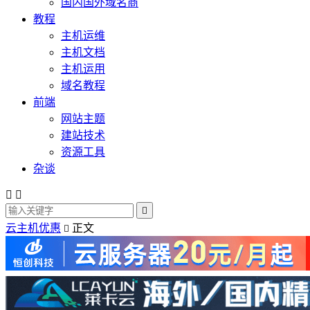
国内国外域名商
教程
主机运维
主机文档
主机运用
域名教程
前端
网站主题
建站技术
资源工具
杂谈



云主机优惠
正文
