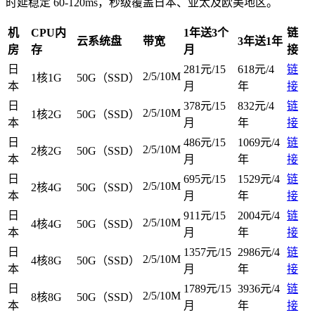
时延稳定 60-120ms，秒级覆盖日本、亚太及欧美地区。
机
CPU
内
1年送3个
链
云系统盘
带宽
3年送1年
房
存
月
接
日
281元/15
618元/4
链
2/5/10M
1核1G
50G（SSD）
本
月
年
接
日
378元/15
832元/4
链
2/5/10M
1核2G
50G（SSD）
本
月
年
接
日
486元/15
1069元/4
链
2/5/10M
2核2G
50G（SSD）
本
月
年
接
日
695元/15
1529元/4
链
2/5/10M
2核4G
50G（SSD）
本
月
年
接
日
911元/15
2004元/4
链
2/5/10M
4核4G
50G（SSD）
本
月
年
接
日
1357元/15
2986元/4
链
2/5/10M
4核8G
50G（SSD）
本
月
年
接
日
1789元/15
3936元/4
链
2/5/10M
8核8G
50G（SSD）
本
月
年
接