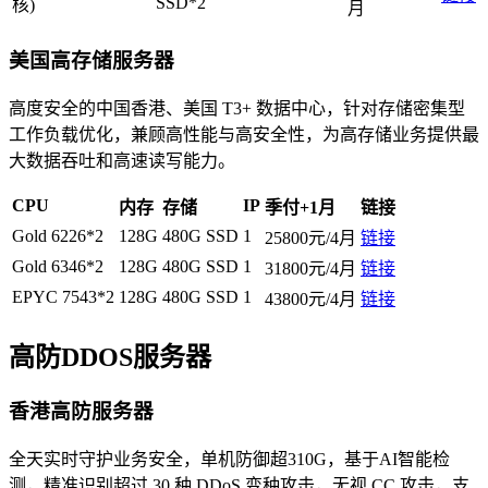
SSD*2
核)
月
美国高存储服务器
高度安全的中国香港、美国 T3+ 数据中心，针对存储密集型
工作负载优化，兼顾高性能与高安全性，为高存储业务提供最
大数据吞吐和高速读写能力。
CPU
IP
内存
存储
季付+1月
链接
Gold 6226*2
128G
480G SSD
1
25800元/4月
链接
Gold 6346*2
128G
480G SSD
1
31800元/4月
链接
EPYC 7543*2
128G
480G SSD
1
43800元/4月
链接
高防DDOS服务器
香港高防服务器
全天实时守护业务安全，单机防御超310G，基于AI智能检
测，精准识别超过 30 种 DDoS 变种攻击，无视 CC 攻击，支