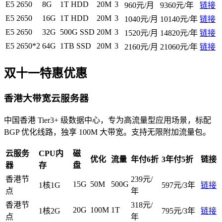
E5 2650
8G
1T HDD
20M
3
960元/月
9360元/年
链接
E5 2650
16G
1T HDD
20M
3
1040元/月
10140元/年
链接
E5 2650
32G
500G SSD
20M
3
1520元/月
14820元/年
链接
E5 2650*2
64G
1TB SSD
20M
3
2160元/月
21060元/年
链接
双十一特惠优惠
香港大带宽云服务器
中国香港 Tier3+ 级数据中心，专为高流量型应用场景，标配
BGP 优化线路，独享 100M 大带宽。支持无限附加流量包。
云服务
CPU内
磁
优化
流量
年付6折
3年付5折
链接
器
存
盘
香港节
239元/
15G
50M
500G
1核1G
597元/3年
链接
点
年
香港节
318元/
20G
100M
1T
1核2G
795元/3年
链接
点
年