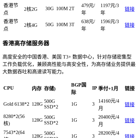
香港节
479元/
1197元/3
30G
100M
2T
2核2G
链接
点
年
年
香港节
638元/
1596元/3
50G
100M
3T
2核4G
链接
点
年
年
香港高存储服务器
高度安全的中国香港、美国 T3+ 数据中心，针对存储密集型
工作负载优化，兼顾高性能与高安全性，为高存储业务提供最
大数据吞吐和高速读写能力。
BGP国
CPU
IP
内存
存储)
季付+1月
链接
际
14160元/4
500G
Gold 6138*2
128G
1G
3
链接
SSD*2
月
8280*2(56
20400元/4
500G
128G
1G
3
链接
SSD*2
核)
月
7543*2(64
28200元/4
500G
128G
1G
3
链接