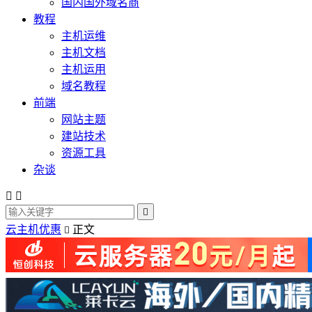
国内国外域名商
教程
主机运维
主机文档
主机运用
域名教程
前端
网站主题
建站技术
资源工具
杂谈



云主机优惠
正文
