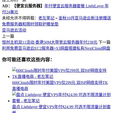
AD：
【便宜云服务器】
年付便宜云服务器套餐 LightLayer 年
付24美元
未经允许不得转载：
老左笔记
»
金秋10月亚马逊云新注册赠送
免费服务器和限时领取护腰坐垫
亚马逊云活动
上一篇
恒创主机双11活动 香港50M大带宽云服务器年付238元
下一篇
利用免费亚马逊云EC2服务器+S3网盘搭建私有NextCloud网盘
你可能还喜欢这些内容：
666Clouds限时年付美国VPS仅299元 双ISP网络支持TK
直播电商
盘点 Lightlayer 便宜VPS年付$24.99 可选不限流量计划套
餐