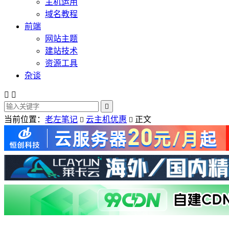
主机运用
域名教程
前端
网站主题
建站技术
资源工具
杂谈



当前位置：
老左笔记
云主机优惠
正文

