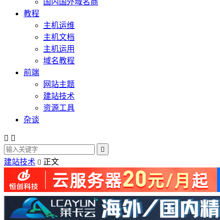
国内国外域名商
教程
主机运维
主机文档
主机运用
域名教程
前端
网站主题
建站技术
资源工具
杂谈



建站技术
正文
