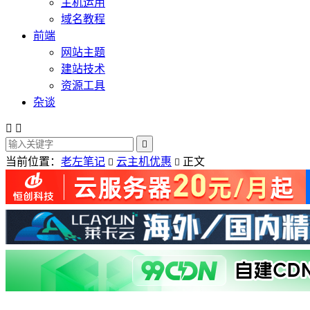
主机运用
域名教程
前端
网站主题
建站技术
资源工具
杂谈



当前位置：
老左笔记
云主机优惠
正文

