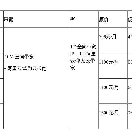
IP
带宽
原价
798
元
/
月
4
1
个全向带宽
IP
+
1
个阿里
10M
全向带宽
云
/
华为云带
1100
元
/
月
6
宽
+
阿里云
/
华为云带宽
1100
元
/
月
6
1600
元
/
月
9