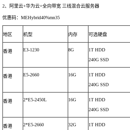
2、阿里云
+
华为云
+
全向带宽 三线混合云服务器
优惠码：
MEHybrid40%mn35
地区
机型
内存
可选硬盘
E3-1230
8G
1T HDD
香港
240G SSD
E5-2660
16G
1T HDD
香港
240G SSD
2*E5-2450L
16G
1T HDD
香港
240G SSD
2*E5-2660
32G
1T HDD
香港