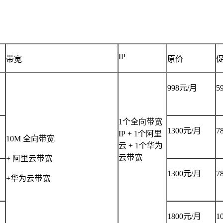
IP
带宽
原价
998
元
/
月
5
1
个全向带宽
1300
元
/
月
7
IP
+
1
个阿里
10M
全向带宽
云 + 1个华为
云带宽
+
阿里云带宽
1300
元
/
月
7
+华为云带宽
1800
元
/
月
1