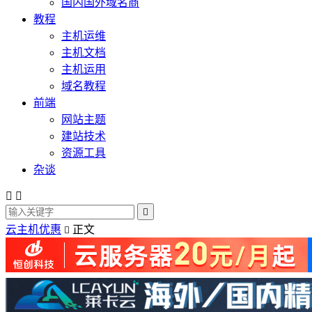
国内国外域名商
教程
主机运维
主机文档
主机运用
域名教程
前端
网站主题
建站技术
资源工具
杂谈



云主机优惠
正文
