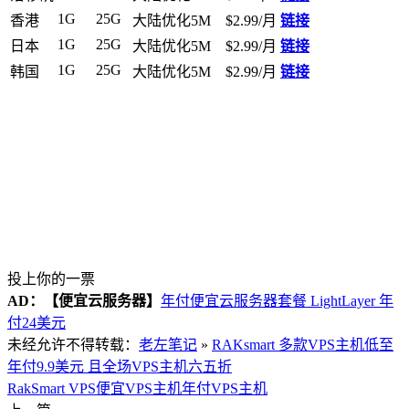
1G
25G
香港
大陆优化5M
$2.99/月
链接
1G
25G
日本
大陆优化5M
$2.99/月
链接
1G
25G
韩国
大陆优化5M
$2.99/月
链接
投上你的一票
AD：
【便宜云服务器】
年付便宜云服务器套餐 LightLayer 年
付24美元
未经允许不得转载：
老左笔记
»
RAKsmart 多款VPS主机低至
年付9.9美元 且全场VPS主机六五折
RakSmart VPS
便宜VPS主机
年付VPS主机