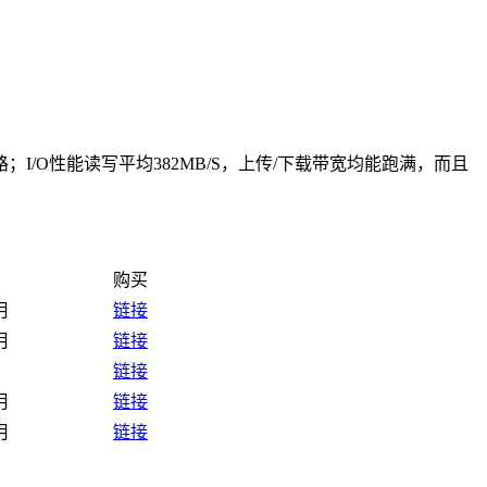
路；I/O性能读写平均382MB/S，上传/下载带宽均能跑满，而且
购买
/月
链接
/月
链接
月
链接
/月
链接
/月
链接