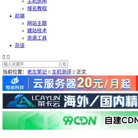
主机运用
域名教程
前端
网站主题
建站技术
资源工具
杂谈



当前位置：
老左笔记
主机测评
正文

