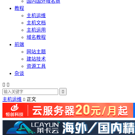
国内国外域名商
教程
主机运维
主机文档
主机运用
域名教程
前端
网站主题
建站技术
资源工具
杂谈



主机运维
正文
