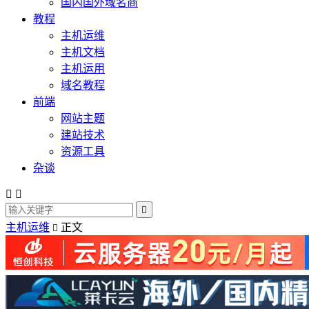
国内国外域名商
教程
主机运维
主机文档
主机运用
域名教程
前端
网站主题
建站技术
资源工具
杂谈



主机运维
正文
