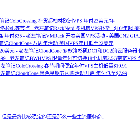
ColoCrossing 补货都柏林欧洲VPS 年付23美元/年
RackNerd 多机房VPS补货 - $10
VMRack 开春美国VPS活动 - 美国CN2 G
CloudCone 八周年活动 美国VPS年付低至22美元
CloudCone 多款洛杉矶DC1和DC2的云服务器
BWHVPS 限量年付可切换18个机房2.5G带宽VPS 
ColoCrossing 春节期间便宜年付VPS主机低至$19.91
CloudCone 黑色星期五闪购活动开启 年付低至$7.99
但是最终比较稳定的还是那么一些主流服务商...