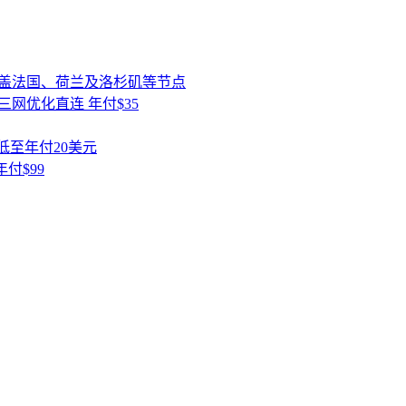
/年起 覆盖法国、荷兰及洛杉矶等节点
IA三网优化直连 年付$35
 低至年付20美元
年付$99