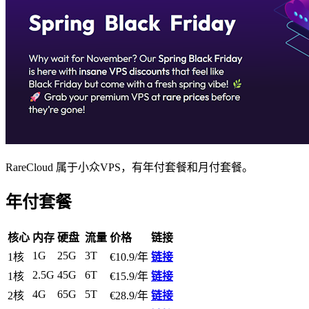
RareCloud 属于小众VPS，有年付套餐和月付套餐。
年付套餐
核心
内存
硬盘
流量
价格
链接
1G
25G
3T
1核
€10.9/年
链接
2.5G
45G
6T
1核
€15.9/年
链接
4G
65G
5T
2核
€28.9/年
链接