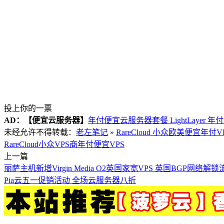
投上你的一票
AD：
【便宜云服务器】
年付便宜云服务器套餐 LightLayer 年
未经允许不得转载：
老左笔记
»
RareCloud 小众欧美便宜年付V
RareCloud
小众VPS商
年付便宜VPS
上一篇
丽萨主机新增Virgin Media O2英国家宽VPS 英国BGP网络解
Pia云五一促销活动 全场云服务器八折