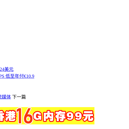
付24美元
PS 低至年付€10.9
锁流媒体
下一篇