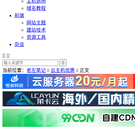
主机运用
域名教程
前端
网站主题
建站技术
资源工具
杂谈



当前位置：
老左笔记
云主机优惠
正文

