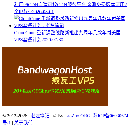
利用99CDN自建可控CDN服务平台 亲测免费版本可用2
个IP节点
2026-08-01
CloudCone 重新调整线路新推出九周年几款年付美国
VPS套餐计划
2026-07-30
© 2012-2026
老左笔记
© By
LaoZuo.ORG
.
苏ICP备06030674
号-1
|
关于我们