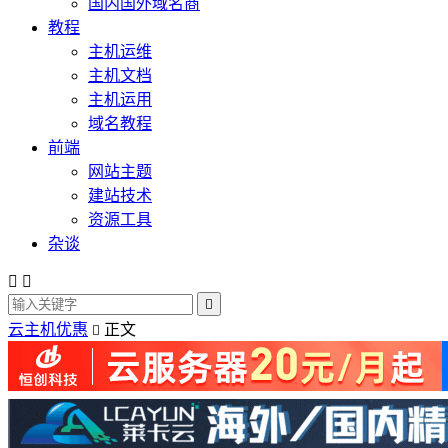
国内国外域名商
教程
主机运维
主机文档
主机运用
域名教程
前端
网站主题
建站技术
资源工具
杂谈



云主机优惠
正文
