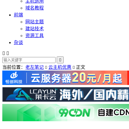
主机运用
域名教程
前端
网站主题
建站技术
资源工具
杂谈



当前位置：
老左笔记
云主机优惠
正文

