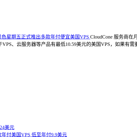
one 黑色星期五正式推出多款年付便宜美国VPS
CloudCone 
S、云服务器等产品有最低10.59美元的美国VPS，如果有需要便
付24美元
三款年付美国VPS 低至年付9.9美元