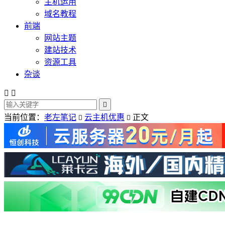
主机运用
域名教程
前端
网站主题
建站技术
资源工具
杂谈



当前位置：
老左笔记
云主机优惠
正文

