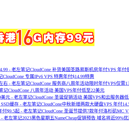
CloudCone 补货美国圣路易斯机房年付VPS 年付低至
CloudCone 专属IPv6 VPS 特惠年付$14.99特惠
CloudCone 服务商八周年活动限时年付VPS仅需
CloudCone 八周年活动 美国VPS年付低至22美元
CloudCone 圣诞促销活动 美国VPS和云服务器低
CloudCone中秋新增两款大硬盘VPS 年付14.
CloudCone 圣诞节提供7款年付洛杉矶MC V
2023黑色星期五NameCheap促销预告 域名将近99%