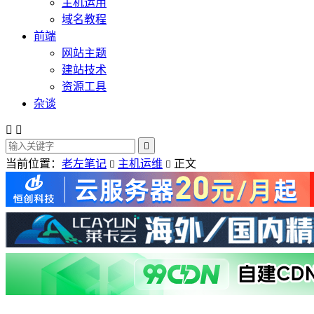
主机运用
域名教程
前端
网站主题
建站技术
资源工具
杂谈



当前位置：
老左笔记
主机运维
正文

