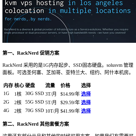
第一、RackNerd 促销方案
RackNerd 采用的是1G内存起步、SSD固态硬盘。solusvm 管理
面板。可选圣何塞、芝加哥、亚特兰大、纽约、阿什本机房。
内存
核心
硬盘
流量
价格
选择
1G
30G SSD
1核
3T/月
$14.99/年
选择
2G
55G SSD
2核
5T/月
$29.59/年
选择
4G
70G SSD
2核
10T/月
$41.99/年
选择
第二、RackNerd 其他套餐方案