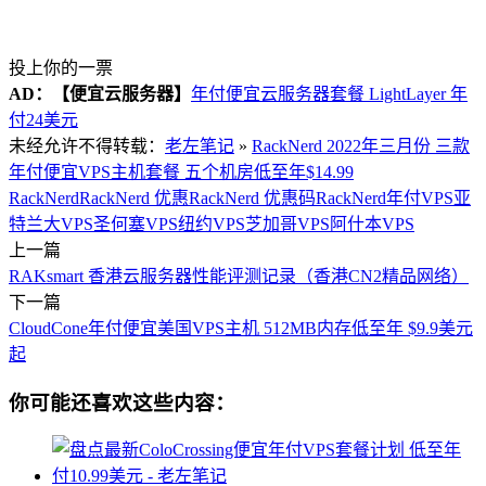
投上你的一票
AD：
【便宜云服务器】
年付便宜云服务器套餐 LightLayer 年
付24美元
未经允许不得转载：
老左笔记
»
RackNerd 2022年三月份 三款
年付便宜VPS主机套餐 五个机房低至年$14.99
RackNerd
RackNerd 优惠
RackNerd 优惠码
RackNerd年付VPS
亚
特兰大VPS
圣何塞VPS
纽约VPS
芝加哥VPS
阿什本VPS
上一篇
RAKsmart 香港云服务器性能评测记录（香港CN2精品网络）
下一篇
CloudCone年付便宜美国VPS主机 512MB内存低至年 $9.9美元
起
你可能还喜欢这些内容：