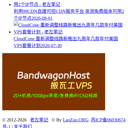
利用99CDN自建可控CDN服务平台 亲测免费版本可用2
个IP节点
2026-08-01
CloudCone 重新调整线路新推出九周年几款年付美国
VPS套餐计划
2026-07-30
© 2012-2026
老左笔记
© By
LaoZuo.ORG
.
苏ICP备06030674
号-1
|
关于我们