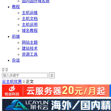
国内国外域名商
教程
主机运维
主机文档
主机运用
域名教程
前端
网站主题
建站技术
资源工具
杂谈



云主机优惠
正文
