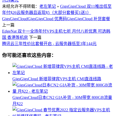
付24美元
未经允许不得转载：
老左笔记
»
GigsGigsCloud 双11推出低至
年付$26云服务器且返现$5（大部分套餐买1送1）
GigsGigsCloud
GigsGigsCloud 优惠码
GigsGigsCloud 补货套餐
上一篇
EdgeNat 双十一全场年付VPS主机七折 月付八折优惠 可选韩
国 香港等机房
下一篇
腾讯云三年性价比套餐开启 - 云服务器低至3年144元
你可能还喜欢这些内容：
GigsGigsCloud 新增菲律宾VPS主机 CMI直连线路
GigsGigsCloud日本CN2 GIA补货 - 30M带宽 800GB流量
月$22