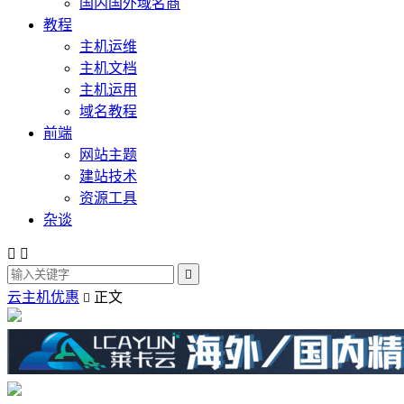
国内国外域名商
教程
主机运维
主机文档
主机运用
域名教程
前端
网站主题
建站技术
资源工具
杂谈



云主机优惠
正文
