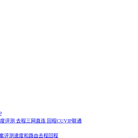
P
速度评测 去程三网直连 回程CUVIP联通
线路方案评测速度和路由去程回程