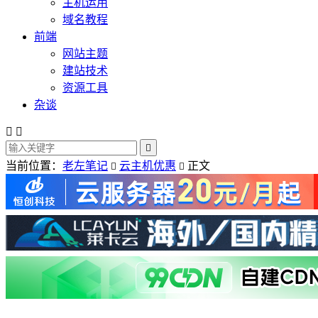
主机运用
域名教程
前端
网站主题
建站技术
资源工具
杂谈



当前位置：
老左笔记
云主机优惠
正文

