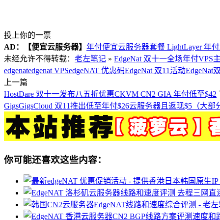
投上你的一票
AD：
【便宜云服务器】
年付便宜云服务器套餐 LightLayer 年
未经允许不得转载：
老左笔记
»
EdgeNat 双十一全场年付V
edgenat
edgenat VPS
edgeNAT 优惠码
EdgeNat 双11活动
EdgeNa
上一篇
HostDare 双十一发布八五折优惠CKVM CN2 GIA 年付低至$42
GigsGigsCloud 双11推出低至年付$26云服务器且返现$5（大
你可能还喜欢这些内容：