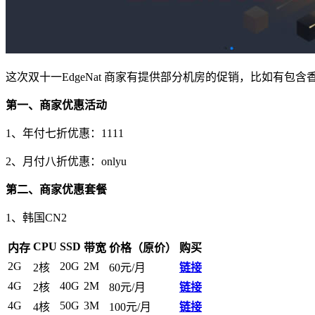
这次双十一EdgeNat 商家有提供部分机房的促销，比如有
第一、商家优惠活动
1、年付七折优惠：
1111
2、月付八折优惠：
onlyu
第二、商家优惠套餐
1、韩国CN2
CPU
SSD
内存
带宽
价格（原价）
购买
2G
20G
2M
2核
60元/月
链接
4G
40G
2M
2核
80元/月
链接
4G
50G
3M
4核
100元/月
链接