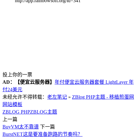
http://app.rainbowsoft.org/id=341
投上你的一票
AD：
【便宜云服务器】
年付便宜云服务器套餐 LightLayer 年
付24美元
未经允许不得转载：
老左笔记
»
ZBlog PHP主题 - 移植煎蛋网
网站模板
ZBLOG PHP
ZBLOG主题
上一篇
BuyVM太不靠谱
下一篇
BurstNET这是要准备跑路的节奏吗？